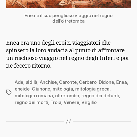
Enea e il suo periglioso viaggio nel regno
dell’oltretomba
Enea era uno degli eroici viaggiatori che
spinsero la loro audacia al punto di affrontare
un rischioso viaggio nel regno degli Inferi e poi
ne fecero ritorno.
Ade
,
aldilà
,
Anchise
,
Caronte
,
Cerbero
,
Didone
,
Enea
,
eneide
,
Giunone
,
mitologia
,
mitologia greca
,
Tag
mitologia romana
,
oltretomba
,
regno dei defunti
,
regno dei morti
,
Troia
,
Venere
,
Virgilio