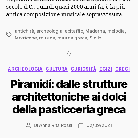
secolo d.C., quindi quasi 2000 anni fa, è la più
antica composizione musicale sopravvissuta.
antichità
,
archeologia
,
epitaffio
,
Maderna
,
melodia
,
Tag
Morricone
,
musica
,
musica greca
,
Sicilo
Categorie
ARCHEOLOGIA
CULTURA
CURIOSITÀ
EGIZI
GRECI
Piramidi: dalle strutture
architettoniche ai dolci
della pasticceria greca
Di
Anna Rita Rossi
02/09/2021
Autore
Data
articolo
dell'articolo