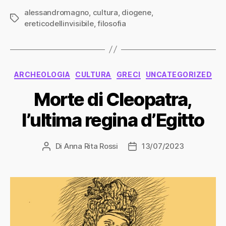
alessandromagno
,
cultura
,
diogene
,
Tag
ereticodellinvisibile
,
filosofia
Categorie
ARCHEOLOGIA
CULTURA
GRECI
UNCATEGORIZED
Morte di Cleopatra,
l’ultima regina d’Egitto
Di
Anna Rita Rossi
13/07/2023
Autore
Data
articolo
dell'articolo