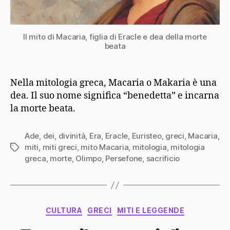
Il mito di Macaria, figlia di Eracle e dea della morte
beata
Nella mitologia greca, Macaria o Makaria è una
dea. Il suo nome significa “benedetta” e incarna
la morte beata.
Ade
,
dei
,
divinità
,
Era
,
Eracle
,
Euristeo
,
greci
,
Macaria
,
miti
,
miti greci
,
mito Macaria
,
mitologia
,
mitologia
Tag
greca
,
morte
,
Olimpo
,
Persefone
,
sacrificio
Categorie
CULTURA
GRECI
MITI E LEGGENDE