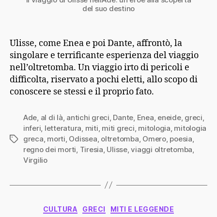
del suo destino
Ulisse, come Enea e poi Dante, affrontò, la
singolare e terrificante esperienza del viaggio
nell’oltretomba. Un viaggio irto di pericoli e
difficolta, riservato a pochi eletti, allo scopo di
conoscere se stessi e il proprio fato.
Ade
,
al di là
,
antichi greci
,
Dante
,
Enea
,
eneide
,
greci
,
inferi
,
letteratura
,
miti
,
miti greci
,
mitologia
,
mitologia
greca
,
morti
,
Odissea
,
oltretomba
,
Omero
,
poesia
,
Tag
regno dei morti
,
Tiresia
,
Ulisse
,
viaggi oltretomba
,
Virgilio
Categorie
CULTURA
GRECI
MITI E LEGGENDE