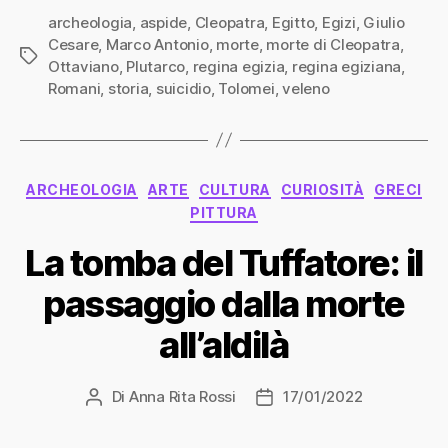
archeologia
,
aspide
,
Cleopatra
,
Egitto
,
Egizi
,
Giulio
Cesare
,
Marco Antonio
,
morte
,
morte di Cleopatra
,
Tag
Ottaviano
,
Plutarco
,
regina egizia
,
regina egiziana
,
Romani
,
storia
,
suicidio
,
Tolomei
,
veleno
Categorie
ARCHEOLOGIA
ARTE
CULTURA
CURIOSITÀ
GRECI
PITTURA
La tomba del Tuffatore: il
passaggio dalla morte
all’aldilà
Di
Anna Rita Rossi
17/01/2022
Autore
Data
articolo
dell'articolo