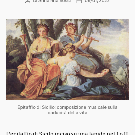
Di
Anna Rita Rossi
09/01/2022
Autore
Data
articolo
dell'articolo
Epitaffio di Sicilio: composizione musicale sulla
caducità della vita
L’epitaffio di Sicilo inciso su una lapide nel I o II