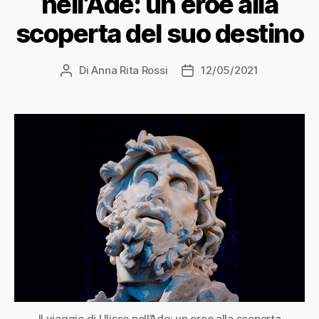
nell’Ade: un eroe alla
scoperta del suo destino
Di
Anna Rita Rossi
12/05/2021
Autore
Data
articolo
dell'articolo
Il viaggio di Ulisse nell’Ade: un eroe alla scoperta