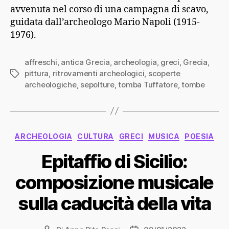
avvenuta nel corso di una campagna di scavo,
guidata dall’archeologo Mario Napoli (1915-
1976).
affreschi
,
antica Grecia
,
archeologia
,
greci
,
Grecia
,
pittura
,
ritrovamenti archeologici
,
scoperte
Tag
archeologiche
,
sepolture
,
tomba Tuffatore
,
tombe
Categorie
ARCHEOLOGIA
CULTURA
GRECI
MUSICA
POESIA
Epitaffio di Sicilio:
composizione musicale
sulla caducità della vita