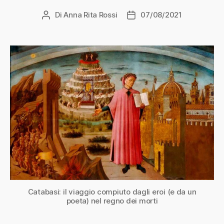
Di
Anna Rita Rossi
07/08/2021
Autore
Data
articolo
dell'articolo
Catabasi: il viaggio compiuto dagli eroi (e da un
poeta) nel regno dei morti