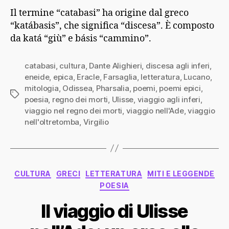
Il termine “catabasi” ha origine dal greco
“katábasis”, che significa “discesa”. È composto
da katá “giù” e básis “cammino”.
catabasi
,
cultura
,
Dante Alighieri
,
discesa agli inferi
,
eneide
,
epica
,
Eracle
,
Farsaglia
,
letteratura
,
Lucano
,
mitologia
,
Odissea
,
Pharsalia
,
poemi
,
poemi epici
,
Tag
poesia
,
regno dei morti
,
Ulisse
,
viaggio agli inferi
,
viaggio nel regno dei morti
,
viaggio nell'Ade
,
viaggio
nell'oltretomba
,
Virgilio
Categorie
CULTURA
GRECI
LETTERATURA
MITI E LEGGENDE
POESIA
Il viaggio di Ulisse