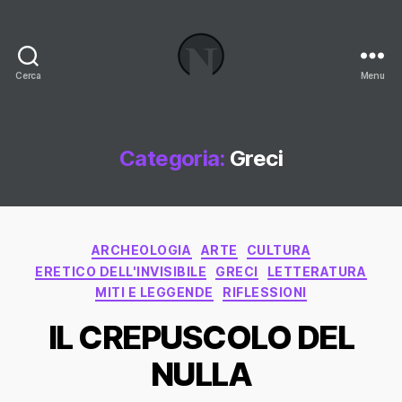
Cerca
Menu
Necrologi
Italia,
il
Blog
Categoria:
Greci
Categorie
ARCHEOLOGIA
ARTE
CULTURA
ERETICO DELL'INVISIBILE
GRECI
LETTERATURA
MITI E LEGGENDE
RIFLESSIONI
IL CREPUSCOLO DEL
NULLA