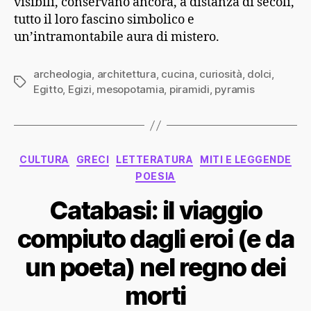
visibili, conservano ancora, a distanza di secoli,
tutto il loro fascino simbolico e
un’intramontabile aura di mistero.
archeologia
,
architettura
,
cucina
,
curiosità
,
dolci
,
Tag
Egitto
,
Egizi
,
mesopotamia
,
piramidi
,
pyramis
Categorie
CULTURA
GRECI
LETTERATURA
MITI E LEGGENDE
POESIA
Catabasi: il viaggio
compiuto dagli eroi (e da
un poeta) nel regno dei
morti