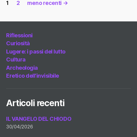
Paginazione
1
2
meno recenti
→
degli
articoli
Riflessioni
Curiosità
Lugere: i passi del lutto
Cultura
Archeologia
Eretico dell’invisibile
Articoli recenti
IL VANGELO DEL CHIODO
30/04/2026