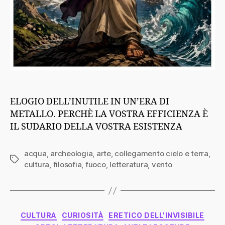
ELOGIO DELL’INUTILE IN UN’ERA DI
METALLO. PERCHÈ LA VOSTRA EFFICIENZA È
IL SUDARIO DELLA VOSTRA ESISTENZA
acqua
,
archeologia
,
arte
,
collegamento cielo e terra
,
Tag
cultura
,
filosofia
,
fuoco
,
letteratura
,
vento
Categorie
CULTURA
CURIOSITÀ
ERETICO DELL'INVISIBILE