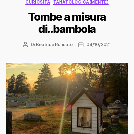
Categorie
CURIOSITÀ
TANATOLOGICA(MENTE)
Tombe a misura
di..bambola
Di
Beatrice Roncato
04/10/2021
Autore
Data
articolo
dell'articolo