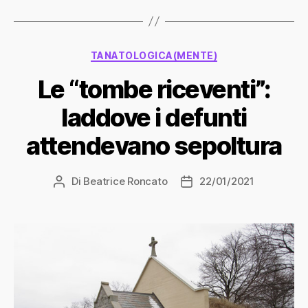
Categorie
TANATOLOGICA(MENTE)
Le “tombe riceventi”:
laddove i defunti
attendevano sepoltura
Di
Beatrice Roncato
22/01/2021
Autore
Data
articolo
dell'articolo