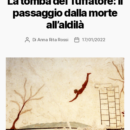
La tomba del Tuffatore: il
passaggio dalla morte
all’aldilà
Di
Anna Rita Rossi
17/01/2022
Autore
Data
articolo
dell'articolo