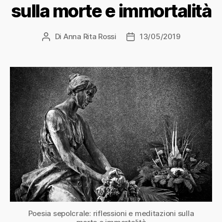
sulla morte e immortalità
Di
Anna Rita Rossi
13/05/2019
Autore
Data
articolo
dell'articolo
Poesia sepolcrale: riflessioni e meditazioni sulla