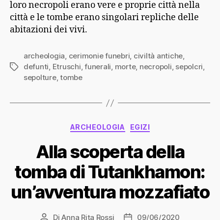
loro necropoli erano vere e proprie città nella
città e le tombe erano singolari repliche delle
abitazioni dei vivi.
archeologia
,
cerimonie funebri
,
civiltà antiche
,
defunti
,
Etruschi
,
funerali
,
morte
,
necropoli
,
sepolcri
,
Tag
sepolture
,
tombe
Categorie
ARCHEOLOGIA
EGIZI
Alla scoperta della
tomba di Tutankhamon:
un’avventura mozzafiato
Di
Anna Rita Rossi
09/06/2020
Autore
Data