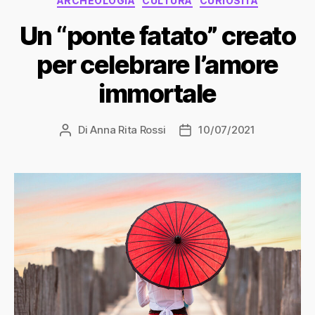
ARCHEOLOGIA
CULTURA
CURIOSITÀ
Un “ponte fatato” creato
per celebrare l’amore
immortale
Di
Anna Rita Rossi
10/07/2021
Autore
Data
articolo
dell'articolo