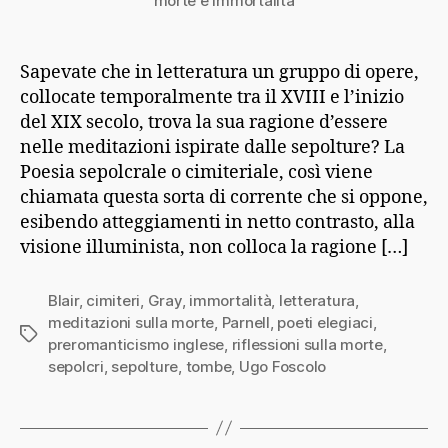
morte e immortalità
Sapevate che in letteratura un gruppo di opere,
collocate temporalmente tra il XVIII e l’inizio
del XIX secolo, trova la sua ragione d’essere
nelle meditazioni ispirate dalle sepolture? La
Poesia sepolcrale o cimiteriale, così viene
chiamata questa sorta di corrente che si oppone,
esibendo atteggiamenti in netto contrasto, alla
visione illuminista, non colloca la ragione […]
Blair
,
cimiteri
,
Gray
,
immortalità
,
letteratura
,
meditazioni sulla morte
,
Parnell
,
poeti elegiaci
,
Tag
preromanticismo inglese
,
riflessioni sulla morte
,
sepolcri
,
sepolture
,
tombe
,
Ugo Foscolo