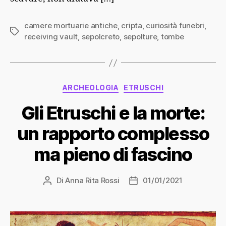
camere mortuarie antiche
,
cripta
,
curiosità funebri
,
Tag
receiving vault
,
sepolcreto
,
sepolture
,
tombe
Categorie
ARCHEOLOGIA
ETRUSCHI
Gli Etruschi e la morte:
un rapporto complesso
ma pieno di fascino
Di
Anna Rita Rossi
01/01/2021
Autore
Data
articolo
dell'articolo