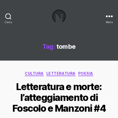
Cerca
Menu
Necrologi
Italia,
il
Blog
Tag:
tombe
Categorie
CULTURA
LETTERATURA
POESIA
Letteratura e morte:
l’atteggiamento di
Foscolo e Manzoni #4