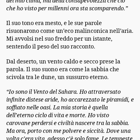
del mio clima, ma della consapevolezza che ciò
che ho visto per millenni ora sta scomparendo.”
Il suo tono era mesto, e le sue parole
risuonarono come un’eco malinconica nell’aria.
Mi avvolsi nel suo freddo per un istante,
sentendo il peso del suo racconto.
Dal deserto, un vento caldo e secco prese la
parola. Il suo suono era come la sabbia che
scivola tra le dune, un sussurro eterno.
“Io sono il Vento del Sahara. Ho attraversato
infinite distese aride, ho accarezzato le piramidi, e
soffiato nelle oasi. La mia storia è quella
dell’eterno ciclo di vita e morte. Ho visto
carovane perdersi e civiltà nascere tra la sabbia.
Ma ora, porto con me polvere e siccità. Dove una
volta c’era vita, adesso c’è solo fame. Le tempeste