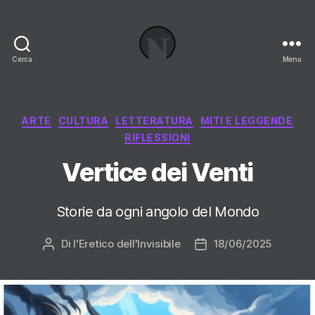
Cerca
Menu
Necrologi
Italia,
il
Blog
Categorie
ARTE
CULTURA
LETTERATURA
MITI E LEGGENDE
RIFLESSIONI
Vertice dei Venti
Storie da ogni angolo del Mondo
Di
l'Eretico dell'Invisibile
18/06/2025
Autore
Data
articolo
dell'articolo