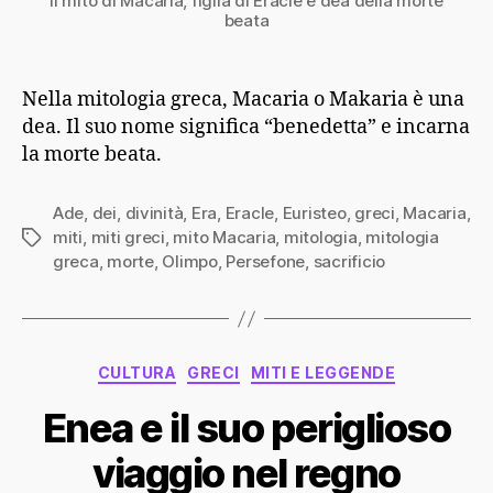
Il mito di Macaria, figlia di Eracle e dea della morte
beata
Nella mitologia greca, Macaria o Makaria è una
dea. Il suo nome significa “benedetta” e incarna
la morte beata.
Ade
,
dei
,
divinità
,
Era
,
Eracle
,
Euristeo
,
greci
,
Macaria
,
miti
,
miti greci
,
mito Macaria
,
mitologia
,
mitologia
Tag
greca
,
morte
,
Olimpo
,
Persefone
,
sacrificio
Categorie
CULTURA
GRECI
MITI E LEGGENDE
Enea e il suo periglioso
viaggio nel regno