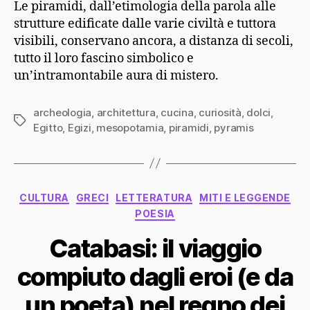
Le piramidi, dall’etimologia della parola alle
strutture edificate dalle varie civiltà e tuttora
visibili, conservano ancora, a distanza di secoli,
tutto il loro fascino simbolico e
un’intramontabile aura di mistero.
archeologia
,
architettura
,
cucina
,
curiosità
,
dolci
,
Tag
Egitto
,
Egizi
,
mesopotamia
,
piramidi
,
pyramis
Categorie
CULTURA
GRECI
LETTERATURA
MITI E LEGGENDE
POESIA
Catabasi: il viaggio
compiuto dagli eroi (e da
un poeta) nel regno dei