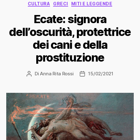
Categorie
CULTURA
GRECI
MITI E LEGGENDE
Ecate: signora
dell’oscurità, protettrice
dei cani e della
prostituzione
Di
Anna Rita Rossi
15/02/2021
Autore
Data
articolo
dell'articolo