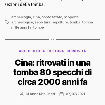
sezioni della tomba.
archeologia
,
cina
,
ponte fatato
,
scoperte
archeologice
,
sepoltura
,
sepolture
,
tomba
,
tomba
Tag
mille anni fa
,
tombe
Categorie
ARCHEOLOGIA
CULTURA
CURIOSITÀ
Cina: ritrovati in una
tomba 80 specchi di
circa 2000 anni fa
Di
Anna Rita Rossi
07/07/2021
Autore
Data
articolo
dell'articolo