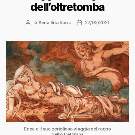
dell’oltretomba
Di
Anna Rita Rossi
27/02/2021
Autore
Data
articolo
dell'articolo
Enea e il suo periglioso viaggio nel regno
dell’oltretomba