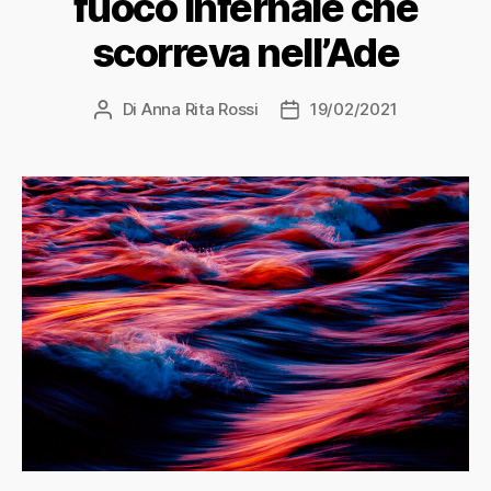
fuoco infernale che
scorreva nell’Ade
Di
Anna Rita Rossi
19/02/2021
Autore
Data
articolo
dell'articolo