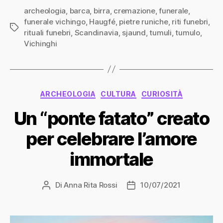
archeologia
,
barca
,
birra
,
cremazione
,
funerale
,
funerale vichingo
,
Haugfé
,
pietre runiche
,
riti funebri
,
Tag
rituali funebri
,
Scandinavia
,
sjaund
,
tumuli
,
tumulo
,
Vichinghi
Categorie
ARCHEOLOGIA
CULTURA
CURIOSITÀ
Un “ponte fatato” creato
per celebrare l’amore
immortale
Di
Anna Rita Rossi
10/07/2021
Autore
Data
articolo
dell'articolo