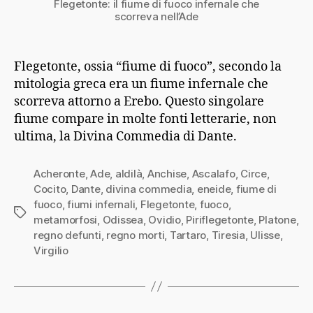
Flegetonte: il fiume di fuoco infernale che
scorreva nell’Ade
Flegetonte, ossia “fiume di fuoco”, secondo la
mitologia greca era un fiume infernale che
scorreva attorno a Erebo. Questo singolare
fiume compare in molte fonti letterarie, non
ultima, la Divina Commedia di Dante.
Acheronte
,
Ade
,
aldilà
,
Anchise
,
Ascalafo
,
Circe
,
Cocito
,
Dante
,
divina commedia
,
eneide
,
fiume di
fuoco
,
fiumi infernali
,
Flegetonte
,
fuoco
,
Tag
metamorfosi
,
Odissea
,
Ovidio
,
Piriflegetonte
,
Platone
,
regno defunti
,
regno morti
,
Tartaro
,
Tiresia
,
Ulisse
,
Virgilio