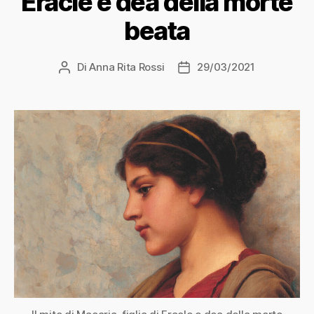
Eracle e dea della morte
beata
Di
Anna Rita Rossi
29/03/2021
Autore
Data
articolo
dell'articolo