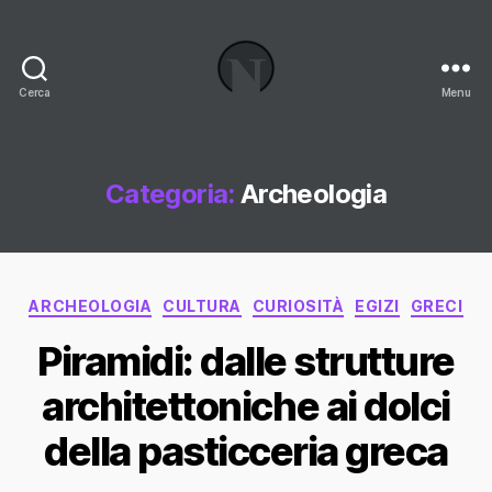
Cerca
Menu
Necrologi
Italia,
il
Blog
Categoria:
Archeologia
Categorie
ARCHEOLOGIA
CULTURA
CURIOSITÀ
EGIZI
GRECI
Piramidi: dalle strutture
architettoniche ai dolci
della pasticceria greca