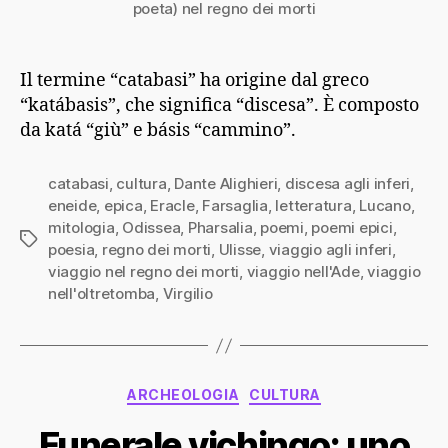
poeta) nel regno dei morti
Il termine “catabasi” ha origine dal greco
“katábasis”, che significa “discesa”. È composto
da katá “giù” e básis “cammino”.
catabasi
,
cultura
,
Dante Alighieri
,
discesa agli inferi
,
eneide
,
epica
,
Eracle
,
Farsaglia
,
letteratura
,
Lucano
,
mitologia
,
Odissea
,
Pharsalia
,
poemi
,
poemi epici
,
Tag
poesia
,
regno dei morti
,
Ulisse
,
viaggio agli inferi
,
viaggio nel regno dei morti
,
viaggio nell'Ade
,
viaggio
nell'oltretomba
,
Virgilio
Categorie
ARCHEOLOGIA
CULTURA
Funerale vichingo: uno