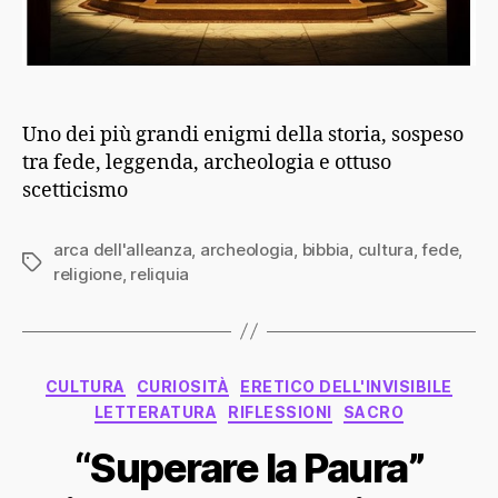
Uno dei più grandi enigmi della storia, sospeso
tra fede, leggenda, archeologia e ottuso
scetticismo
arca dell'alleanza
,
archeologia
,
bibbia
,
cultura
,
fede
,
Tag
religione
,
reliquia
Categorie
CULTURA
CURIOSITÀ
ERETICO DELL'INVISIBILE
LETTERATURA
RIFLESSIONI
SACRO
“Superare la Paura”