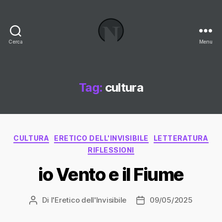
Cerca
Menu
Necrologi
Italia,
il
Blog
Tag:
cultura
Categorie
CULTURA
ERETICO DELL'INVISIBILE
LETTERATURA
RIFLESSIONI
io Vento e il Fiume
Di
l'Eretico dell'Invisibile
09/05/2025
Autore
Data
articolo
dell'articolo