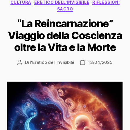
Categorie
CULTURA
ERETICO DELL'INVISIBILE
RIFLESSIONI
SACRO
“La Reincarnazione”
Viaggio della Coscienza
oltre la Vita e la Morte
Di
l'Eretico dell'Invisibile
13/04/2025
Autore
Data
articolo
dell'articolo