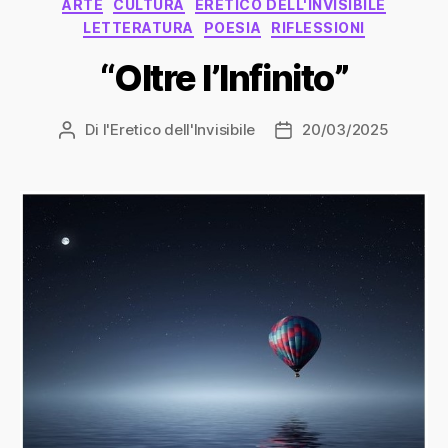
Categorie
ARTE
CULTURA
ERETICO DELL'INVISIBILE
LETTERATURA
POESIA
RIFLESSIONI
“Oltre l’Infinito”
Di
l'Eretico dell'Invisibile
20/03/2025
Autore
Data
articolo
dell'articolo