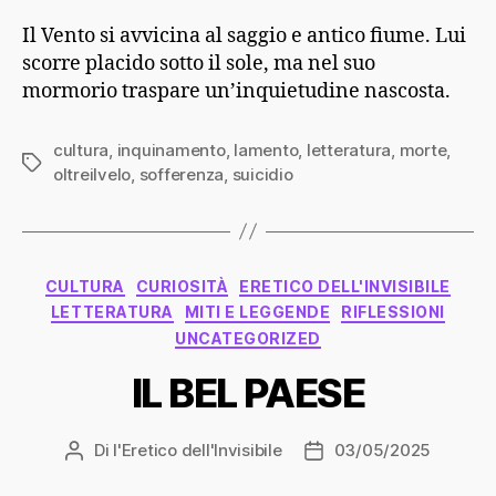
Il Vento si avvicina al saggio e antico fiume. Lui
scorre placido sotto il sole, ma nel suo
mormorio traspare un’inquietudine nascosta.
cultura
,
inquinamento
,
lamento
,
letteratura
,
morte
,
Tag
oltreilvelo
,
sofferenza
,
suicidio
Categorie
CULTURA
CURIOSITÀ
ERETICO DELL'INVISIBILE
LETTERATURA
MITI E LEGGENDE
RIFLESSIONI
UNCATEGORIZED
IL BEL PAESE
Di
l'Eretico dell'Invisibile
03/05/2025
Autore
Data
articolo
dell'articolo