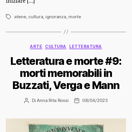
iniziare […]
atene
,
cultura
,
ignoranza
,
morte
Tag
Categorie
ARTE
CULTURA
LETTERATURA
Letteratura e morte #9:
morti memorabili in
Buzzati, Verga e Mann
Di
Anna Rita Rossi
08/04/2023
Autore
Data
articolo
dell'articolo