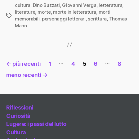
cultura
,
Dino Buzzati
,
Giovanni Verga
,
letteratura
,
literature
,
morte
,
morte in letteratura
,
morti
Tag
memorabili
,
personaggi letterari
,
scrittura
,
Thomas
Mann
Paginazione
…
…
←
più recenti
1
4
5
6
8
degli
meno recenti
→
articoli
Riflessioni
Curiosità
Lugere: i passi del lutto
Cultura