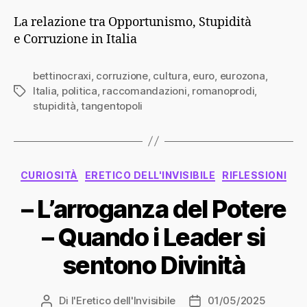
La relazione tra Opportunismo, Stupidità
e Corruzione in Italia
bettinocraxi
,
corruzione
,
cultura
,
euro
,
eurozona
,
Italia
,
politica
,
raccomandazioni
,
romanoprodi
,
Tag
stupidità
,
tangentopoli
Categorie
CURIOSITÀ
ERETICO DELL'INVISIBILE
RIFLESSIONI
– L’arroganza del Potere
– Quando i Leader si
sentono Divinità
Di
l'Eretico dell'Invisibile
01/05/2025
Autore
Data