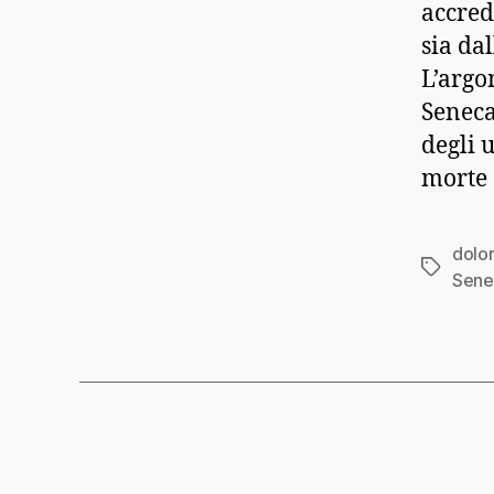
accred
sia dal
L’argom
Seneca
degli 
morte e
dolo
Tag
Sene