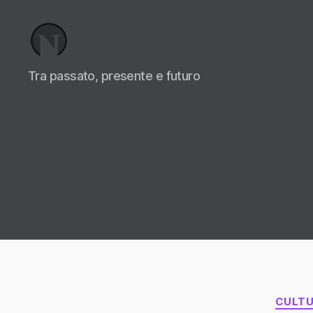
Necrologi
Tra passato, presente e futuro
Italia,
il
Blog
CULT