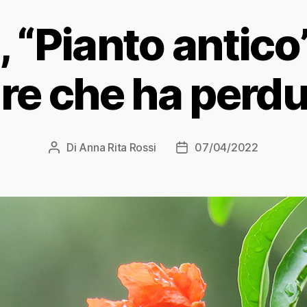
 “Pianto antico”:
re che ha perduto
Di
Anna Rita Rossi
07/04/2022
Autore
Data
articolo
dell'articolo