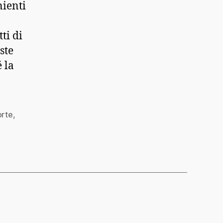
nienti
ti di
ste
 la
orte
,