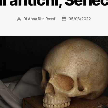
Di
Anna Rita Rossi
05/08/2022
Autore
Data
articolo
dell'articolo