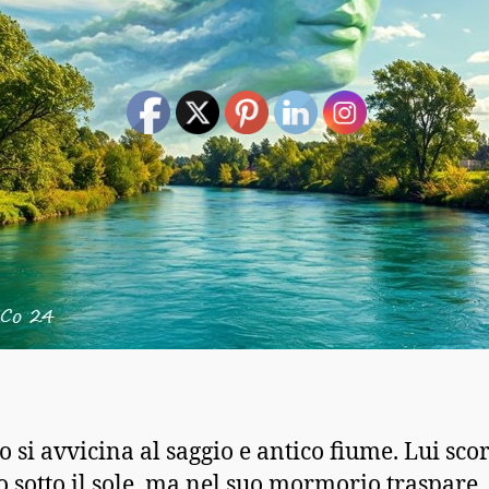
o si avvicina al saggio e antico fiume. Lui sco
o sotto il sole, ma nel suo mormorio traspare