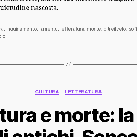
uietudine nascosta.
ra
,
inquinamento
,
lamento
,
letteratura
,
morte
,
oltreilvelo
,
sof
dio
Categorie
CULTURA
LETTERATURA
tura e morte: la
i antichi, Sene