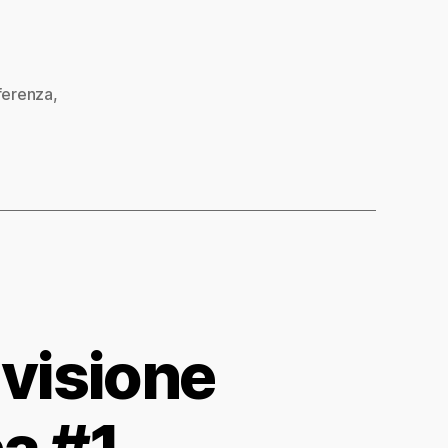
ferenza
,
 visione
ca #1