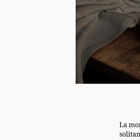
La mor
solita