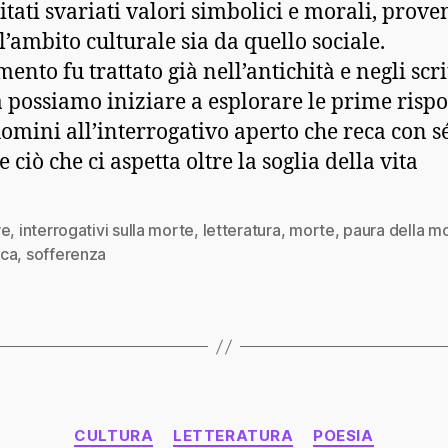
itati svariati valori simbolici e morali, prove
l’ambito culturale sia da quello sociale.
ento fu trattato già nell’antichità e negli scrit
 possiamo iniziare a esplorare le prime rispo
uomini all’interrogativo aperto che reca con sé
 ciò che ci aspetta oltre la soglia della vita
re
,
interrogativi sulla morte
,
letteratura
,
morte
,
paura della m
ca
,
sofferenza
Categorie
CULTURA
LETTERATURA
POESIA