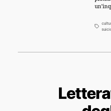
un’inq
cultu
Tag
suici
Lettera
degl