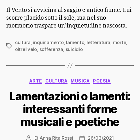
Il Vento si avvicina al saggio e antico fiume. Lui
scorre placido sotto il sole, ma nel suo
mormorio traspare un’inquietudine nascosta.
cultura
,
inquinamento
,
lamento
,
letteratura
,
morte
,
Tag
oltreilvelo
,
sofferenza
,
suicidio
Categorie
ARTE
CULTURA
MUSICA
POESIA
Lamentazioni o lamenti:
interessanti forme
musicali e poetiche
Di
Anna Rita Rossi
26/03/2021
Autore
Data