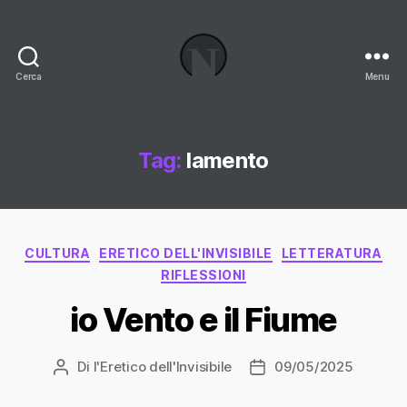
Cerca
Menu
Necrologi
Italia,
il
Blog
Tag:
lamento
Categorie
CULTURA
ERETICO DELL'INVISIBILE
LETTERATURA
RIFLESSIONI
io Vento e il Fiume
Di
l'Eretico dell'Invisibile
09/05/2025
Autore
Data
articolo
dell'articolo