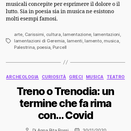
musicali concepite per esprimere il dolore o il
lutto. Sia in poesia sia in musica ne esistono
molti esempi famosi.
arte
,
Carissimi
,
cultura
,
lamentazione
,
lamentazioni
,
lamentazioni di Geremia
,
lamenti
,
lamento
,
musica
,
Tag
Palestrina
,
poesia
,
Purcell
Categorie
ARCHEOLOGIA
CURIOSITÀ
GRECI
MUSICA
TEATRO
Treno o Trenodia: un
termine che fa rima
con… Covid
Di
Anna Rita Rossi
30/11/2020
Autore
Data