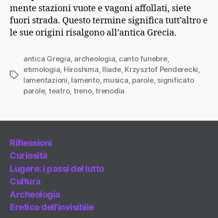
mente stazioni vuote e vagoni affollati, siete
fuori strada. Questo termine significa tutt’altro e
le sue origini risalgono all’antica Grecia.
antica Gregia
,
archeologia
,
canto funebre
,
etimologia
,
Hiroshima
,
Iliade
,
Krzysztof Penderecki
,
Tag
lamentazioni
,
lamento
,
musica
,
parole
,
significato
parole
,
teatro
,
treno
,
trenodia
Riflessioni
Curiosità
Lugere: i passi del lutto
Cultura
Archeologia
Eretico dell’invisibile