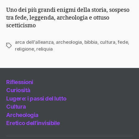
Uno dei più grandi enigmi della storia, sospeso
tra fede, leggenda, archeologia e ottuso
scetticismo
arca dell'alleanza
,
archeologia
,
bibbia
,
cultura
,
fede
,
Tag
religione
,
reliquia
Riflessioni
Curiosità
Lugere: i passi del lutto
Cultura
Archeologia
Eretico dell’invisibile