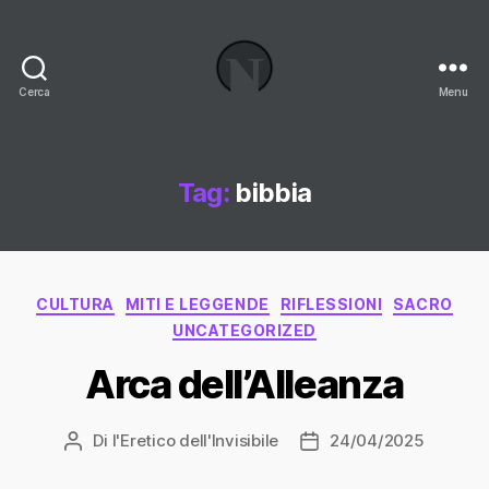
Cerca
Menu
Necrologi
Italia,
il
Blog
Tag:
bibbia
Categorie
CULTURA
MITI E LEGGENDE
RIFLESSIONI
SACRO
UNCATEGORIZED
Arca dell’Alleanza
Di
l'Eretico dell'Invisibile
24/04/2025
Autore
Data
articolo
dell'articolo