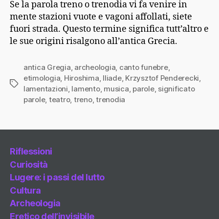
Se la parola treno o trenodia vi fa venire in
mente stazioni vuote e vagoni affollati, siete
fuori strada. Questo termine significa tutt’altro e
le sue origini risalgono all’antica Grecia.
antica Gregia
,
archeologia
,
canto funebre
,
etimologia
,
Hiroshima
,
Iliade
,
Krzysztof Penderecki
,
Tag
lamentazioni
,
lamento
,
musica
,
parole
,
significato
parole
,
teatro
,
treno
,
trenodia
Riflessioni
Curiosità
Lugere: i passi del lutto
Cultura
Archeologia
Eretico dell’invisibile