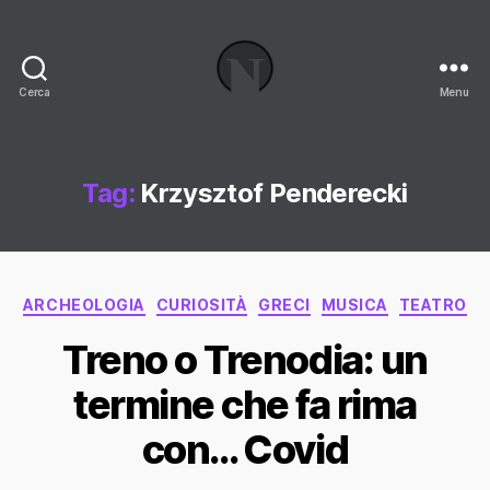
Cerca
Menu
Necrologi
Italia,
il
Blog
Tag:
Krzysztof Penderecki
Categorie
ARCHEOLOGIA
CURIOSITÀ
GRECI
MUSICA
TEATRO
Treno o Trenodia: un
termine che fa rima
con… Covid