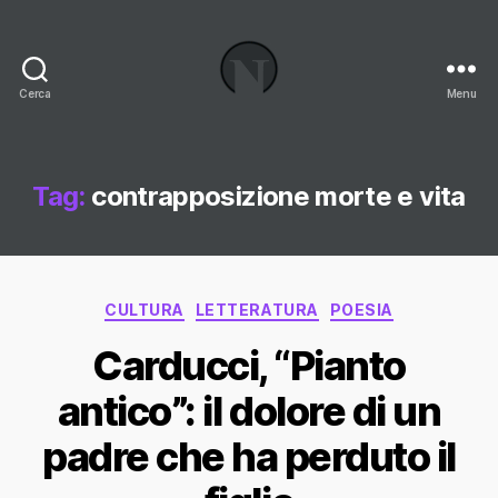
Cerca
Menu
Necrologi
Italia,
il
Blog
Tag:
contrapposizione morte e vita
Categorie
CULTURA
LETTERATURA
POESIA
Carducci, “Pianto
antico”: il dolore di un
padre che ha perduto il