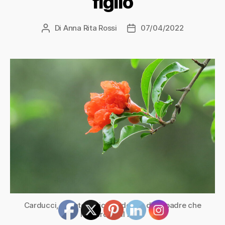
figlio
Di
Anna Rita Rossi
07/04/2022
Autore
Data
articolo
dell'articolo
Carducci, “Pianto antico”: il dolore di un padre che
ha perduto il figlio