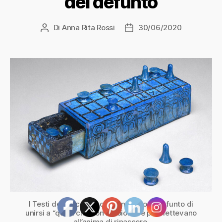
del defunto
Di
Anna Rita Rossi
30/06/2020
Autore
Data
articolo
dell'articolo
I Testi dei sarcofagi consentivano al defunto di
unirsi a “quelli che non muoiono” e permettevano
all’anima di rinascere.