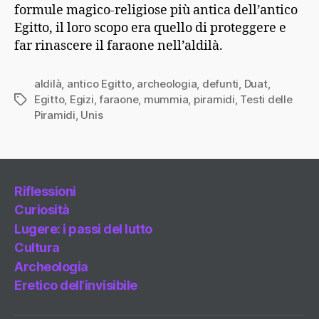
formule magico-religiose più antica dell’antico
Egitto, il loro scopo era quello di proteggere e
far rinascere il faraone nell’aldilà.
aldilà
,
antico Egitto
,
archeologia
,
defunti
,
Duat
,
Egitto
,
Egizi
,
faraone
,
mummia
,
piramidi
,
Testi delle
Tag
Piramidi
,
Unis
Riflessioni
Curiosità
Lugere: i passi del lutto
Cultura
Archeologia
Eretico dell’invisibile