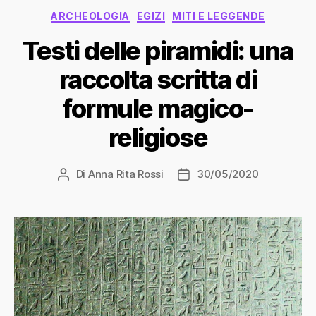
Categorie
ARCHEOLOGIA
EGIZI
MITI E LEGGENDE
Testi delle piramidi: una
raccolta scritta di
formule magico-
religiose
Di
Anna Rita Rossi
30/05/2020
Autore
Data
articolo
dell'articolo