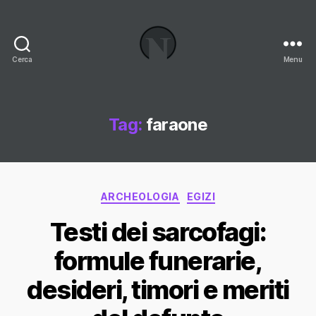
Cerca
Menu
Necrologi
Italia,
il
Blog
Tag:
faraone
Categorie
ARCHEOLOGIA
EGIZI
Testi dei sarcofagi:
formule funerarie,
desideri, timori e meriti