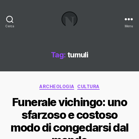
Cerca
Menu
Necrologi
Italia,
il
Blog
Tag:
tumuli
Categorie
ARCHEOLOGIA
CULTURA
Funerale vichingo: uno
sfarzoso e costoso
modo di congedarsi dal