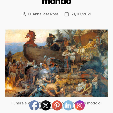
mondo
Di
Anna Rita Rossi
21/07/2021
Autore
Data
articolo
dell'articolo
Funerale vichingo: uno sfarzoso e costoso modo di
congedarsi dal mondo