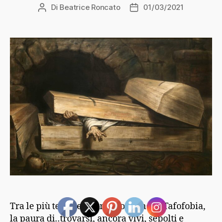
Di
Beatrice Roncato
01/03/2021
Autore
Data
articolo
dell'articolo
Tra le più temute paure, troviamo la Tafofobia,
la paura di..trovarsi, ancora vivi, sepolti e