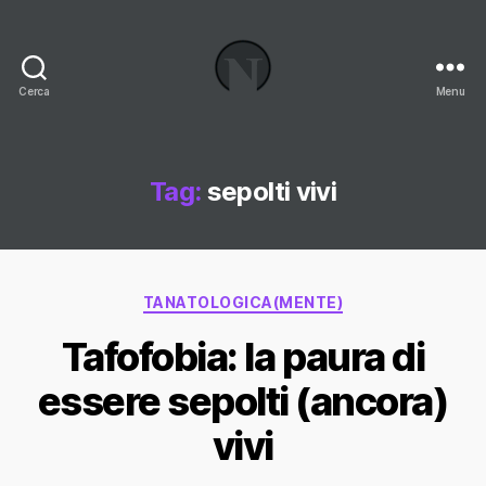
Cerca
Menu
Necrologi
Italia,
il
Blog
Tag:
sepolti vivi
Categorie
TANATOLOGICA(MENTE)
Tafofobia: la paura di
essere sepolti (ancora)
vivi