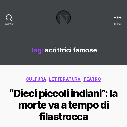
Cerca
Menu
Necrologi
Italia,
il
Blog
Tag:
scrittrici famose
Categorie
CULTURA
LETTERATURA
TEATRO
“Dieci piccoli indiani”: la
morte va a tempo di
filastrocca