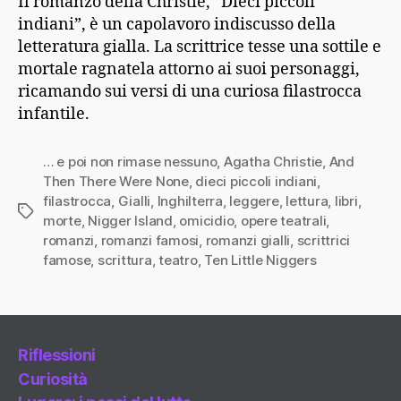
Il romanzo della Christie, “Dieci piccoli
indiani”, è un capolavoro indiscusso della
letteratura gialla. La scrittrice tesse una sottile e
mortale ragnatela attorno ai suoi personaggi,
ricamando sui versi di una curiosa filastrocca
infantile.
… e poi non rimase nessuno
,
Agatha Christie
,
And
Then There Were None
,
dieci piccoli indiani
,
filastrocca
,
Gialli
,
Inghilterra
,
leggere
,
lettura
,
libri
,
Tag
morte
,
Nigger Island
,
omicidio
,
opere teatrali
,
romanzi
,
romanzi famosi
,
romanzi gialli
,
scrittrici
famose
,
scrittura
,
teatro
,
Ten Little Niggers
Riflessioni
Curiosità