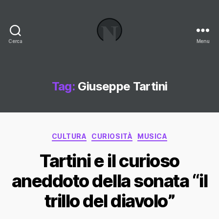
Cerca
Menu
Necrologi
Italia,
il
Blog
Tag:
Giuseppe Tartini
Categorie
CULTURA
CURIOSITÀ
MUSICA
Tartini e il curioso
aneddoto della sonata “il
trillo del diavolo”