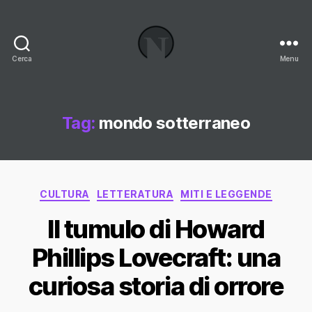
Cerca
Menu
Necrologi
Italia,
il
Blog
Tag:
mondo sotterraneo
Categorie
CULTURA
LETTERATURA
MITI E LEGGENDE
Il tumulo di Howard
Phillips Lovecraft: una
curiosa storia di orrore