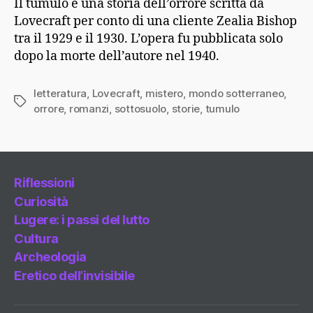
Il tumulo è una storia dell’orrore scritta da
Lovecraft per conto di una cliente Zealia Bishop
tra il 1929 e il 1930. L’opera fu pubblicata solo
dopo la morte dell’autore nel 1940.
letteratura
,
Lovecraft
,
mistero
,
mondo sotterraneo
,
Tag
orrore
,
romanzi
,
sottosuolo
,
storie
,
tumulo
Riflessioni
Curiosità
Lugere: i passi del lutto
Cultura
Archeologia
Eretico dell’invisibile