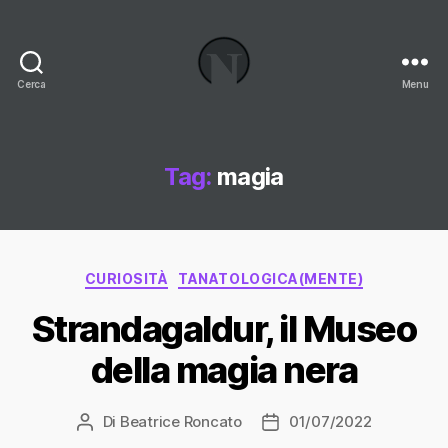
Cerca
Menu
Necrologi
Italia,
il
Blog
Tag:
magia
Categorie
CURIOSITÀ
TANATOLOGICA(MENTE)
Strandagaldur, il Museo
della magia nera
Di
Beatrice Roncato
01/07/2022
Autore
Data
articolo
dell'articolo