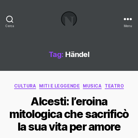
Cerca
Menu
Necrologi
Italia,
il
Blog
Tag:
Händel
Categorie
CULTURA
MITI E LEGGENDE
MUSICA
TEATRO
Alcesti: l’eroina
mitologica che sacrificò
la sua vita per amore