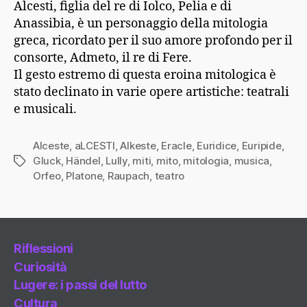
Alcesti, figlia del re di Iolco, Pelia e di
Anassibia, è un personaggio della mitologia
greca, ricordato per il suo amore profondo per il
consorte, Admeto, il re di Fere.
Il gesto estremo di questa eroina mitologica è
stato declinato in varie opere artistiche: teatrali
e musicali.
Alceste
,
aLCESTI
,
Alkeste
,
Eracle
,
Euridice
,
Euripide
,
Gluck
,
Händel
,
Lully
,
miti
,
mito
,
mitologia
,
musica
,
Tag
Orfeo
,
Platone
,
Raupach
,
teatro
Riflessioni
Curiosità
Lugere: i passi del lutto
Cultura