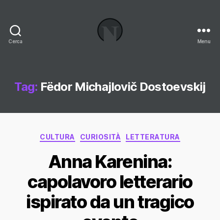
Cerca
Menu
Necrologi
Italia,
il
Blog
Tag:
Fëdor Michajlovič Dostoevskij
Categorie
CULTURA
CURIOSITÀ
LETTERATURA
Anna Karenina:
capolavoro letterario
ispirato da un tragico