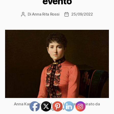
evento
Di
Anna Rita Rossi
25/09/2022
Autore
Data
articolo
dell'articolo
Anna Karenina: capolavoro letterario ispirato da
un tragico evento