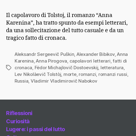
Il capolavoro di Tolstoj, il romanzo “Anna
Karenina”, ha tratto spunto da esempi letterari,
da una sollecitazione del tutto casuale e da un
tragico fatto di cronaca.
Aleksandr Sergeevič Puškin
,
Alexander Bibikov
,
Anna
Karenina
,
Anna Pirogova
,
capolavori letterari
,
fatti di
cronaca
,
Fëdor Michajlovič Dostoevskij
,
letteratura
,
Tag
Lev Nikolàevič Tolstòj
,
morte
,
romanzi
,
romanzi russi
,
Russia
,
Vladimir Vladimirovič Nabokov
Riflessioni
Curiosità
Lugere: i passi del lutto