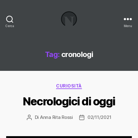
Cerca
Menu
Necrologi
Italia,
il
Blog
Tag:
cronologi
Categorie
CURIOSITÀ
Necrologici di oggi
Di
Anna Rita Rossi
02/11/2021
Autore
Data
articolo
dell'articolo