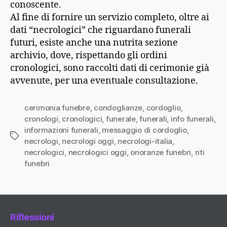
conoscente.
Al fine di fornire un servizio completo, oltre ai
dati “necrologici” che riguardano funerali
futuri, esiste anche una nutrita sezione
archivio, dove, rispettando gli ordini
cronologici, sono raccolti dati di cerimonie già
avvenute, per una eventuale consultazione.
cerimonia funebre
,
condoglianze
,
cordoglio
,
cronologi
,
cronologici
,
funerale
,
funerali
,
info funerali
,
informazioni funerali
,
messaggio di cordoglio
,
Tag
necrologi
,
necrologi oggi
,
necrologi-italia
,
necrologici
,
necrologici oggi
,
onoranze funebri
,
riti
funebri
Riflessioni