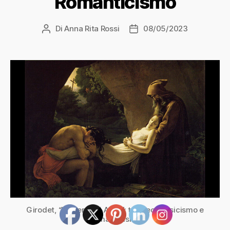
Romanticismo
Di
Anna Rita Rossi
08/05/2023
Autore
Data
articolo
dell'articolo
Girodet, “I funerali di Atala”: tra Neoclassicismo e
Romanticismo