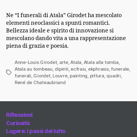
Ne “I funerali di Atala” Girodet ha mescolato
elementi neoclassici a spunti romantici.
Bellezza ideale e spirito di innovazione si
mescolano dando vita a una rappresentazione
piena di grazia e poesia.
Anne-Louis Girodet
,
arte
,
Atala
,
Atala alla tomba
,
Atala au tombeau
,
dipinti
,
ecfrasi
,
ekphrasis
,
funerale
,
Tag
funerali
,
Giordet
,
Louvre
,
painting
,
pittura
,
quadri
,
René de Chateaubriand
Riflessioni
Curiosità
Lugere: i passi del lutto