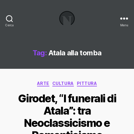
Cerca
Menu
Necrologi
Italia,
il
Blog
Tag:
Atala alla tomba
Categorie
ARTE
CULTURA
PITTURA
Girodet, “I funerali di
Atala”: tra
Neoclassicismo e