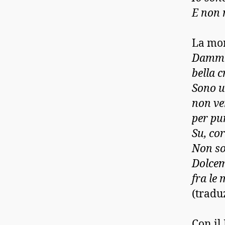
E non 
La mor
Dammi 
bella c
Sono u
non v
per pun
Su, co
Non so
Dolcem
fra le 
(tradu
Con il