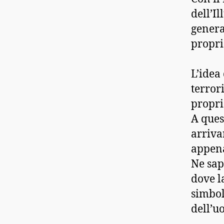
dell’I
general
propri
L’idea
terrori
propri
A ques
arriva
appena
Ne sa
dove l
simbol
dell’u