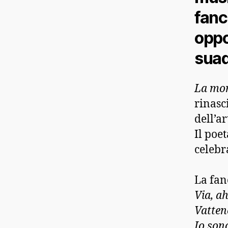
fanc
oppo
suad
La mor
rinasc
dell’a
Il poe
celebr
La fan
Via, ah
Vatten
Io son