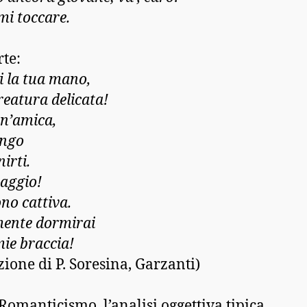
mi toccare.
te:
la tua mano,
reatura delicata!
n’amica,
engo
irti.
raggio!
no cattiva.
ente dormirai
mie braccia!
zione di P. Soresina, Garzanti)
 Romanticismo, l’analisi oggettiva tipica