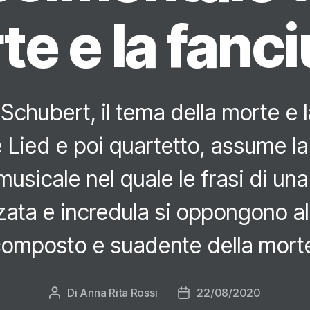
e e la fanci
Schubert, il tema della morte e la
Lied e poi quartetto, assume la
usicale nel quale le frasi di una
zata e incredula si oppongono al
omposto e suadente della mort
Di
Anna Rita Rossi
22/08/2020
Autore
Data