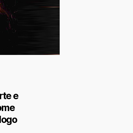
rte e
come
alogo