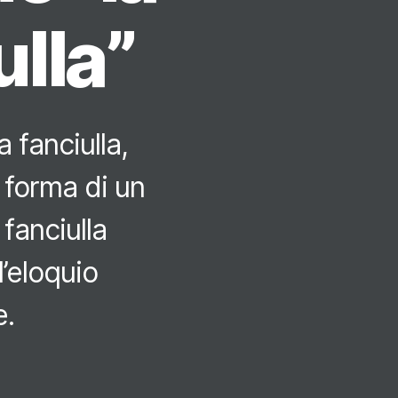
ulla”
 fanciulla,
 forma di un
 fanciulla
l’eloquio
e.