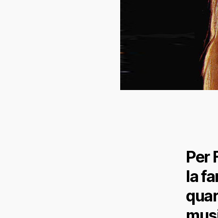
Per 
la f
quar
musi