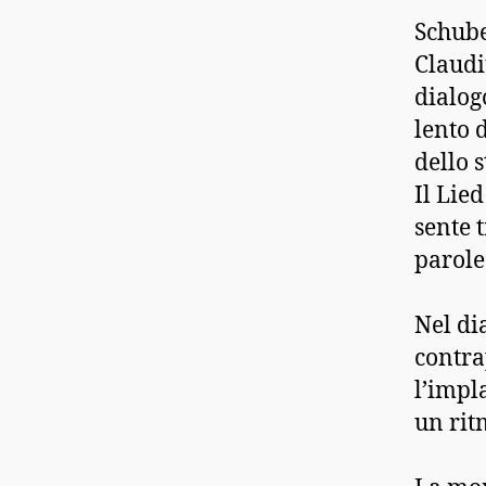
Schube
Claudiu
dialog
lento d
dello s
Il Lied
sente 
parole 
Nel di
contra
l’impl
un rit