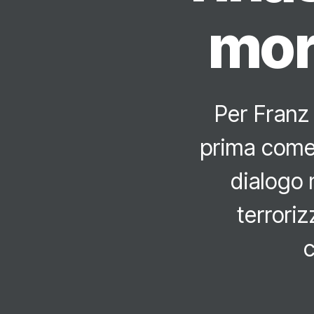
mort
Per Franz 
prima come 
dialogo m
terroriz
c