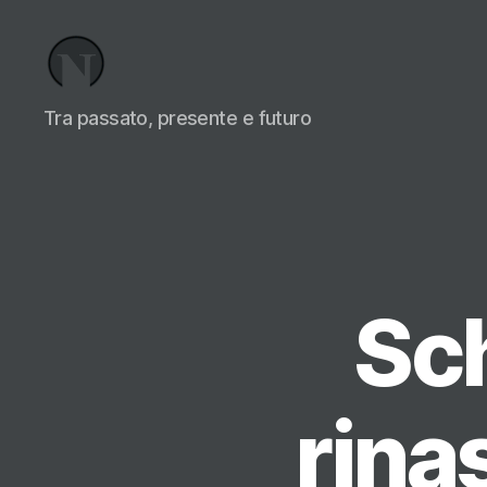
Necrologi
Tra passato, presente e futuro
Italia,
il
Blog
Sch
rina