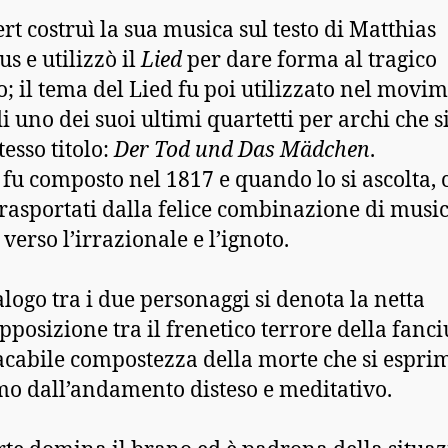
rt costruì la sua musica sul testo di Matthias
s e utilizzò il
Lied
per dare forma al tragico
o; il tema del Lied fu poi utilizzato nel movi
i uno dei suoi ultimi quartetti per archi che s
tesso titolo:
Der Tod und Das Mädchen
.
 fu composto nel 1817 e quando lo si ascolta, c
trasportati dalla felice combinazione di music
verso l’irrazionale e l’ignoto.
alogo tra i due personaggi si denota la netta
pposizione tra il frenetico terrore della fanci
acabile compostezza della morte che si espri
mo dall’andamento disteso e meditativo.