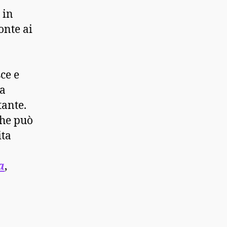
 in
onte ai
ce e
la
tante.
che può
ita
a
,