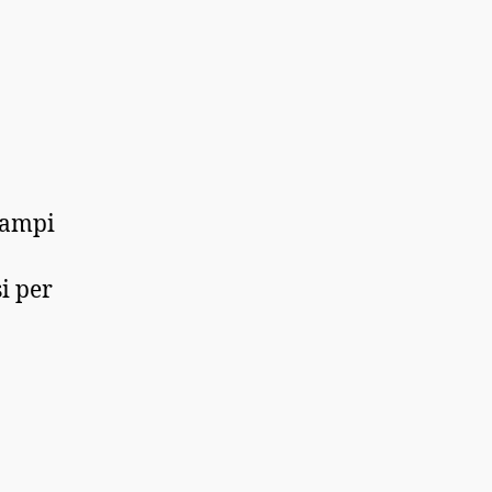
 campi
i per