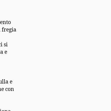
mento
i fregia
i si
a e
ulla e
me con