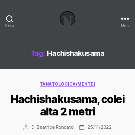
Cerca
Menu
Necrologi
Italia,
il
Blog
Tag:
Hachishakusama
Categorie
TANATOLOGICA(MENTE)
Hachishakusama, colei
alta 2 metri
Di
Beatrice Roncato
25/11/2022
Autore
Data
articolo
dell'articolo