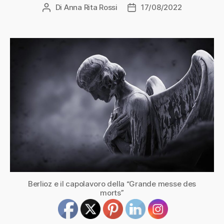
Di
Anna Rita Rossi
17/08/2022
Autore
Data
articolo
dell'articolo
Berlioz e il capolavoro della “Grande messe des
morts”