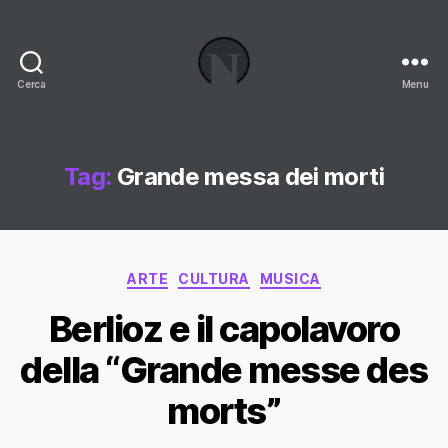
Cerca
Menu
Necrologi
Italia,
il
Blog
Tag:
Grande messa dei morti
Categorie
ARTE
CULTURA
MUSICA
Berlioz e il capolavoro
della “Grande messe des
morts”