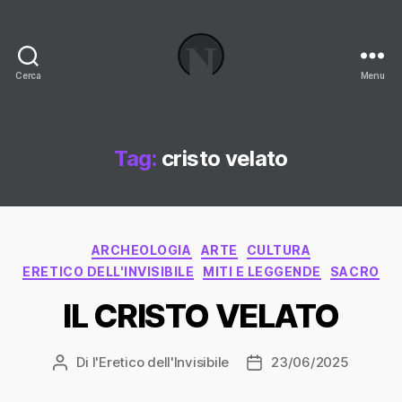
Cerca
Menu
Necrologi
Italia,
il
Blog
Tag:
cristo velato
Categorie
ARCHEOLOGIA
ARTE
CULTURA
ERETICO DELL'INVISIBILE
MITI E LEGGENDE
SACRO
IL CRISTO VELATO
Di
l'Eretico dell'Invisibile
23/06/2025
Autore
Data
articolo
dell'articolo