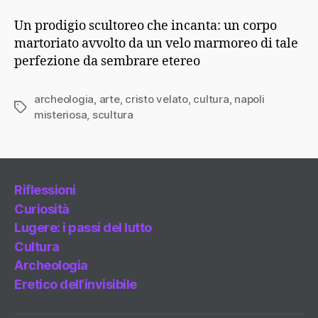
Un prodigio scultoreo che incanta: un corpo
martoriato avvolto da un velo marmoreo di tale
perfezione da sembrare etereo
archeologia
,
arte
,
cristo velato
,
cultura
,
napoli
Tag
misteriosa
,
scultura
Riflessioni
Curiosità
Lugere: i passi del lutto
Cultura
Archeologia
Eretico dell’invisibile