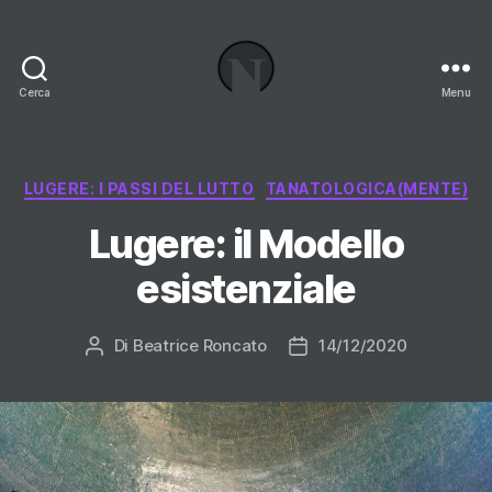
Cerca
Menu
Necrologi
Italia,
il
Blog
Categorie
LUGERE: I PASSI DEL LUTTO
TANATOLOGICA(MENTE)
Lugere: il Modello
esistenziale
Di
Beatrice Roncato
14/12/2020
Autore
Data
articolo
dell'articolo