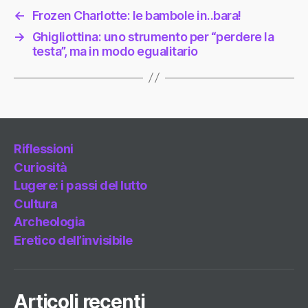
←
Frozen Charlotte: le bambole in..bara!
→
Ghigliottina: uno strumento per “perdere la
testa”, ma in modo egualitario
Riflessioni
Curiosità
Lugere: i passi del lutto
Cultura
Archeologia
Eretico dell’invisibile
Articoli recenti