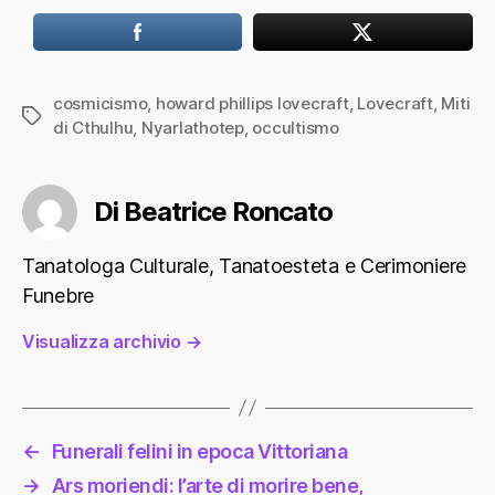
cosmicismo
,
howard phillips lovecraft
,
Lovecraft
,
Miti
Tag
di Cthulhu
,
Nyarlathotep
,
occultismo
Di Beatrice Roncato
Tanatologa Culturale, Tanatoesteta e Cerimoniere
Funebre
Visualizza archivio
→
←
Funerali felini in epoca Vittoriana
→
Ars moriendi: l’arte di morire bene,