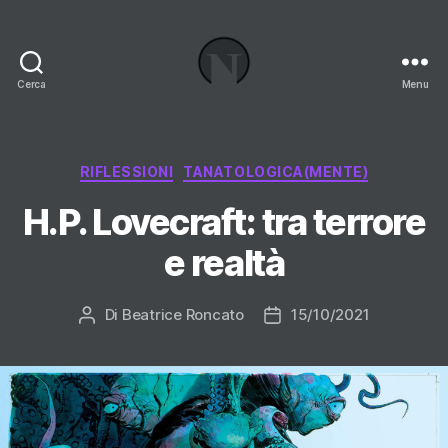
Cerca
Menu
Necrologi
Italia,
il
Blog
Categorie
RIFLESSIONI
TANATOLOGICA(MENTE)
H.P. Lovecraft: tra terrore
e realtà
Di
Beatrice Roncato
15/10/2021
Autore
Data
articolo
dell'articolo