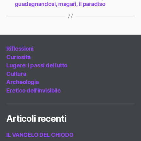
guadagnandosi, magari, il paradiso
Riflessioni
Curiosità
Lugere: i passi del lutto
Cultura
Archeologia
Eretico dell’invisibile
Articoli recenti
IL VANGELO DEL CHIODO