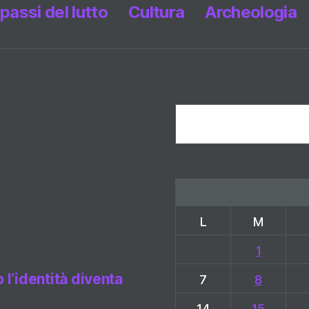
 passi del lutto
Cultura
Archeologia
Cerca
L
M
1
l’identità diventa
7
8
14
15