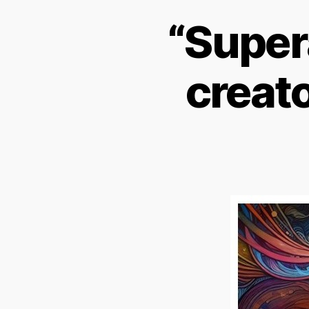
“Super
creato