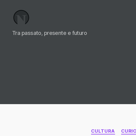
Necrologi
Tra passato, presente e futuro
Italia,
il
Blog
CULTURA
CURI