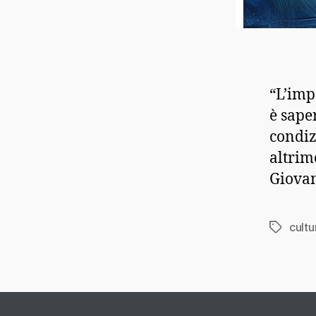
“L’imp
è sape
condiz
altrim
Giovan
cultu
Tag