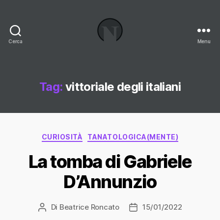
Cerca
Menu
Necrologi
Italia,
il
Blog
Tag:
vittoriale degli italiani
Categorie
CURIOSITÀ
TANATOLOGICA(MENTE)
La tomba di Gabriele
D’Annunzio
Di
Beatrice Roncato
15/01/2022
Autore
Data
articolo
dell'articolo