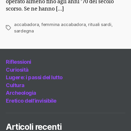
operato almeno fino agli anni ’70 del secolo
scorso. Se ne hanno […]
accabadora
,
femmina accabadora
,
rituali sardi
,
Tag
sardegna
Riflessioni
Curiosità
Lugere: i passi del lutto
Cultura
Archeologia
Eretico dell’invisibile
Articoli recenti