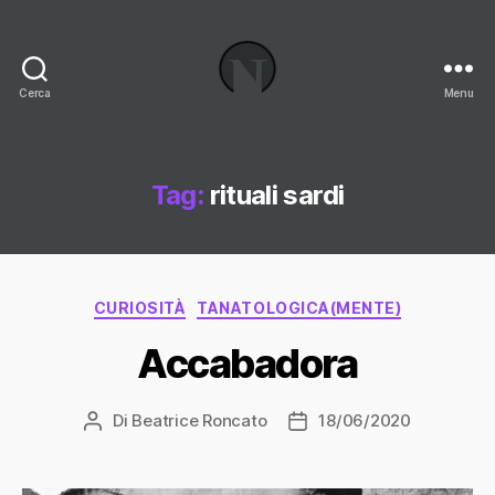
Cerca
Menu
Necrologi
Italia,
il
Blog
Tag:
rituali sardi
Categorie
CURIOSITÀ
TANATOLOGICA(MENTE)
Accabadora
Di
Beatrice Roncato
18/06/2020
Autore
Data
articolo
dell'articolo