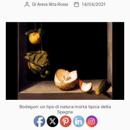
Di
Anna Rita Rossi
14/04/2021
Autore
Data
articolo
dell'articolo
Bodegon: un tipo di natura morta tipica della
Spagna