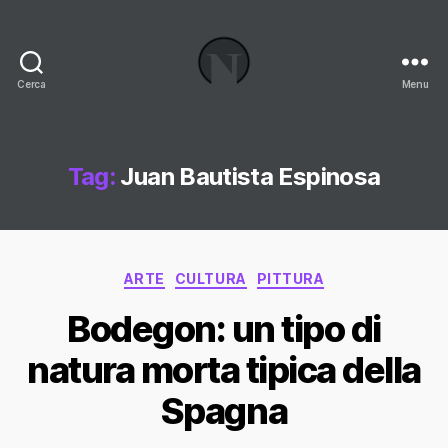
Cerca
Menu
Necrologi
Italia,
il
Blog
Tag:
Juan Bautista Espinosa
Categorie
ARTE
CULTURA
PITTURA
Bodegon: un tipo di
natura morta tipica della
Spagna