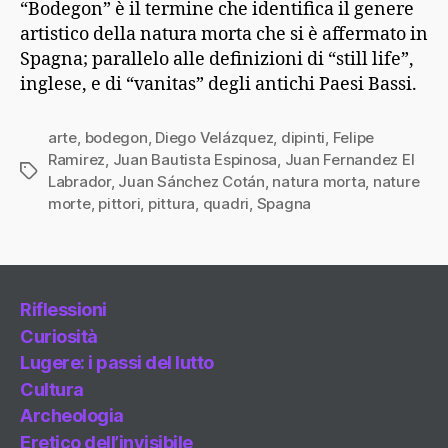
“Bodegon” è il termine che identifica il genere
artistico della natura morta che si è affermato in
Spagna; parallelo alle definizioni di “still life”,
inglese, e di “vanitas” degli antichi Paesi Bassi.
arte
,
bodegon
,
Diego Velázquez
,
dipinti
,
Felipe
Ramirez
,
Juan Bautista Espinosa
,
Juan Fernandez El
Tag
Labrador
,
Juan Sánchez Cotán
,
natura morta
,
nature
morte
,
pittori
,
pittura
,
quadri
,
Spagna
Riflessioni
Curiosità
Lugere: i passi del lutto
Cultura
Archeologia
Eretico dell’invisibile