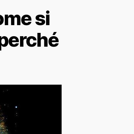
ome si
 perché