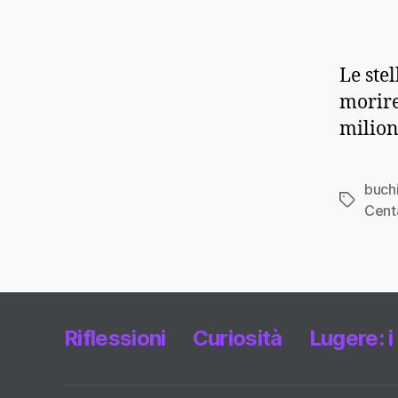
Le ste
morire
milion
buchi
Tag
Cent
Riflessioni
Curiosità
Lugere: i