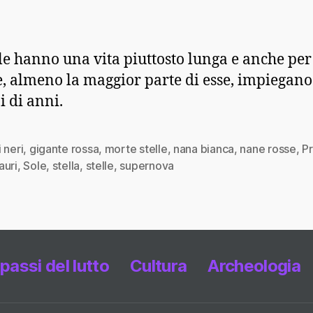
lle hanno una vita piuttosto lunga e anche per
, almeno la maggior parte di esse, impiegano
i di anni.
 neri
,
gigante rossa
,
morte stelle
,
nana bianca
,
nane rosse
,
P
auri
,
Sole
,
stella
,
stelle
,
supernova
 passi del lutto
Cultura
Archeologia