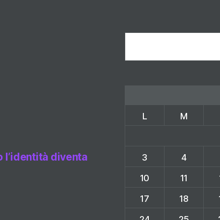
Cerca
L
M
l’identità diventa
3
4
10
11
17
18
24
25