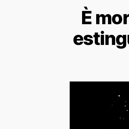
È mor
esting