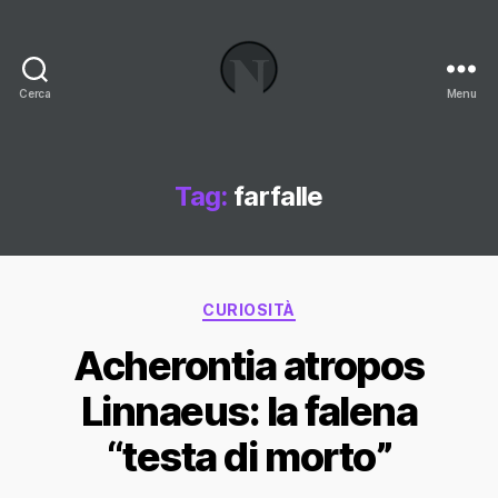
Cerca
Menu
Necrologi
Italia,
il
Blog
Tag:
farfalle
Categorie
CURIOSITÀ
Acherontia atropos
Linnaeus: la falena
“testa di morto”