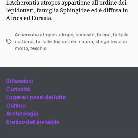
L’Acherontia atropos appartiene all’ordine dei
lepidotteri, famiglia Sphingidae ed è diffusa in
Africa ed Eurasia.
Acherontia atropos
,
atropo
,
curiosità
,
falena
,
farfalla
notturna
,
farfalle
,
lepidotteri
,
natura
,
sfinge testa di
Tag
morto
,
teschio
Riflessioni
Curiosità
Lugere: i passi del lutto
Cultura
Archeologia
Eretico dell’invisibile