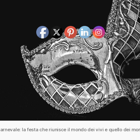
arnevale: la festa che riunisce il mondo dei vivi e quello dei mor