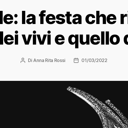
: la festa che r
i vivi e quello 
Di
Anna Rita Rossi
01/03/2022
Autore
Data
articolo
dell'articolo