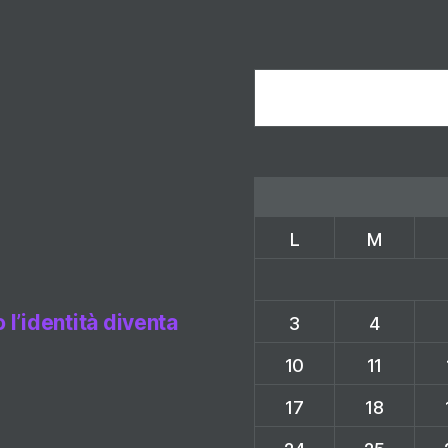
Cerca
L
M
l’identità diventa
3
4
10
11
17
18