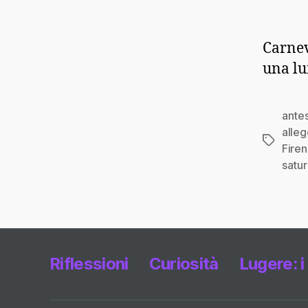
Carnev
una lun
antes
alleg
Tag
Fire
satur
Riflessioni
Curiosità
Lugere: i