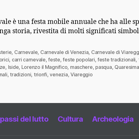
ale è una festa mobile annuale che ha alle sp
ga storia, rivestita di molti significati simbol
terie
,
Carnevale
,
Carnevale di Venezia
,
Carnevale di Viaregg
orici
,
carri carnevale
,
feste
,
feste popolari
,
feste tradizionali
,
nze
,
Iside
,
Lorenzo il Magnifico
,
maschere
,
pasqua
,
Quaresim
nali
,
tradizioni
,
trionfi
,
venezia
,
Viareggio
 passi del lutto
Cultura
Archeologia