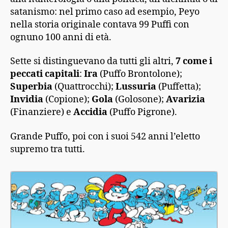
satanismo: nel primo caso ad esempio, Peyo
nella storia originale contava 99 Puffi con
ognuno 100 anni di età.
Sette si distinguevano da tutti gli altri,
7 come i
peccati capitali
:
Ira
(Puffo Brontolone);
Superbia
(Quattrocchi);
Lussuria
(Puffetta);
Invidia
(Copione);
Gola
(Golosone);
Avarizia
(Finanziere) e
Accidia
(Puffo Pigrone).
Grande Puffo, poi con i suoi 542 anni l’eletto
supremo tra tutti.