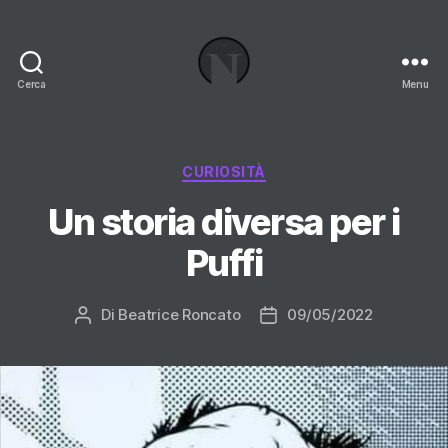
Cerca
Menu
Necrologi
Italia,
il
Blog
Categorie
CURIOSITÀ
Un storia diversa per i
Puffi
Di
Beatrice Roncato
09/05/2022
Autore
Data
articolo
dell'articolo