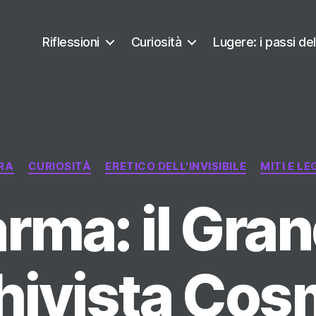
Riflessioni
Curiosità
Lugere: i passi del
Categorie
RA
CURIOSITÀ
ERETICO DELL'INVISIBILE
MITI E L
rma: il Gra
hivista Cos