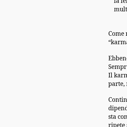
la l
mult
Come r
“karma
Ebbene
Sempre
Il kar
parte,
Contin
dipend
sta co
ripete