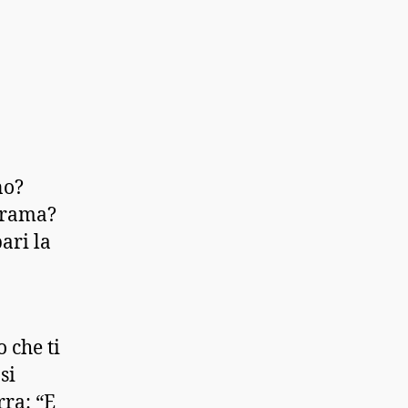
no?
 trama?
ari la
 che ti
si
rra: “E