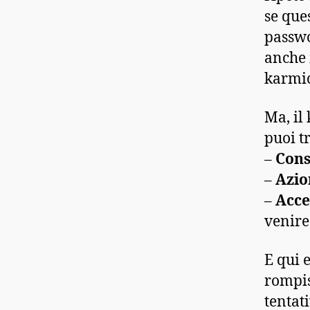
se que
passwo
anche 
karmic
Ma, il
puoi t
–
Cons
–
Azio
–
Acce
venire
E qui 
rompis
tentati