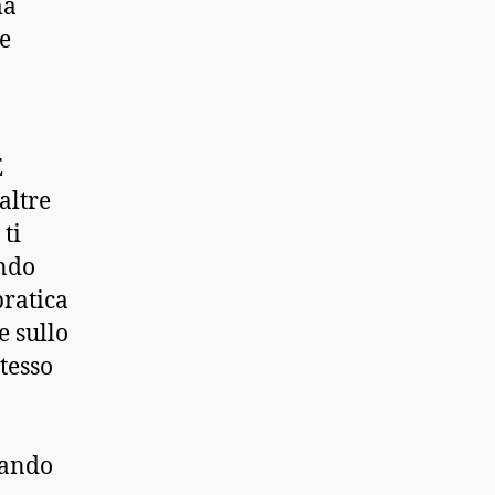
ma
e
E
altre
ti
ondo
pratica
e sullo
stesso
lando