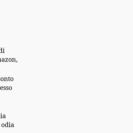
di
mazon,
conto
tesso
ia
 odia