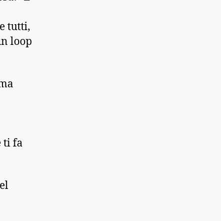
 tutti,
un loop
 ma
ti fa
el