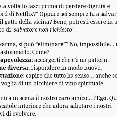
sta volta lo lasci prima di perdere dignità e
rd di Netflix?” Oppure sei sempre tu a salvare
il gatto della vicina? Bene, potresti essere in 
o di ‘
salvatore non richiesto’
.
 karma, si può “eliminare”? No, impossibile…
rasformarlo. Come?
apevolezza:
accorgerti che c’è un pattern.
ne diversa:
rispondere in modo nuovo.
ttazione:
capire che tutto ha senso… anche se 
 voglia di un bicchiere di vino spirituale.
entra in scena il nostro caro amico… l’
Ego
. Qu
catole interiore che adora sabotare i nostri
vi di evolvere.