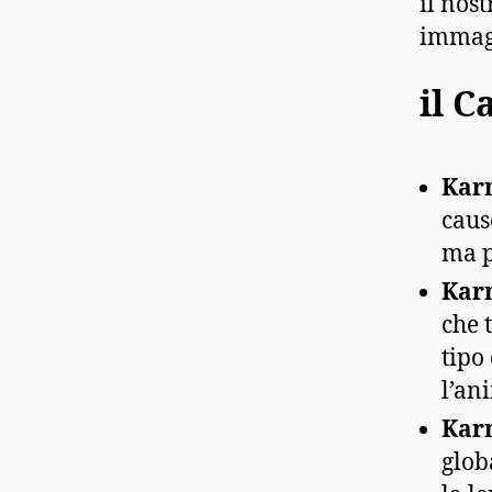
il nos
immag
il 
Karm
caus
ma p
Kar
che 
tipo
l’an
Karm
glob