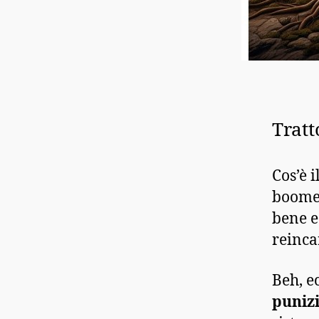
Tratt
Cos’è 
boomer
bene e 
reinca
Beh, e
puniz