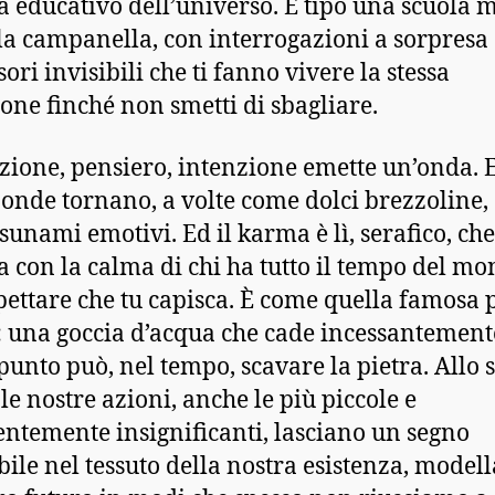
a educativo dell’universo. È tipo una scuola 
la campanella, con interrogazioni a sorpresa 
ori invisibili che ti fanno vivere la stessa
ione finché non smetti di sbagliare.
zione, pensiero, intenzione emette un’onda. 
 onde tornano, a volte come dolci brezzoline, 
sunami emotivi. Ed il karma è lì, serafico, che 
a con la calma di chi ha tutto il tempo del m
pettare che tu capisca. È come quella famosa 
: una goccia d’acqua che cade incessantement
 punto può, nel tempo, scavare la pietra. Allo 
le nostre azioni, anche le più piccole e
ntemente insignificanti, lasciano un segno
bile nel tessuto della nostra esistenza, model