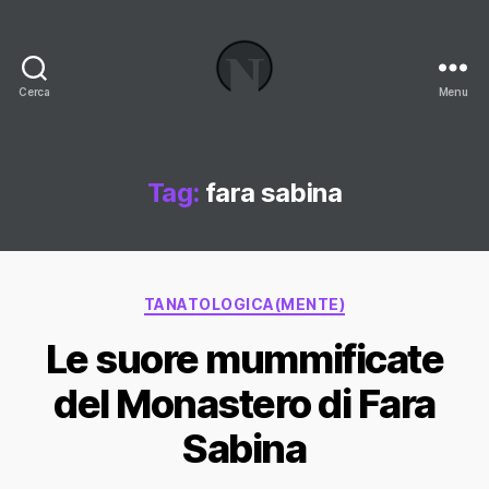
Cerca
Menu
Necrologi
Italia,
il
Blog
Tag:
fara sabina
Categorie
TANATOLOGICA(MENTE)
Le suore mummificate
del Monastero di Fara
Sabina