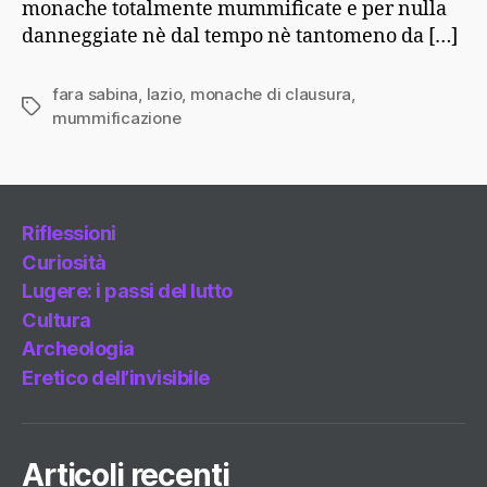
monache totalmente mummificate e per nulla
danneggiate nè dal tempo nè tantomeno da […]
fara sabina
,
lazio
,
monache di clausura
,
Tag
mummificazione
Riflessioni
Curiosità
Lugere: i passi del lutto
Cultura
Archeologia
Eretico dell’invisibile
Articoli recenti