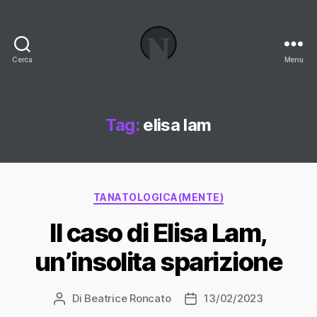
Cerca
Menu
Necrologi
Italia,
il
Blog
Tag:
elisa lam
Categorie
TANATOLOGICA(MENTE)
Il caso di Elisa Lam,
un’insolita sparizione
Di
Beatrice Roncato
13/02/2023
Autore
Data
articolo
dell'articolo