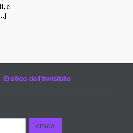
i, è
[…]
Eretico dell’invisibile
CERCA