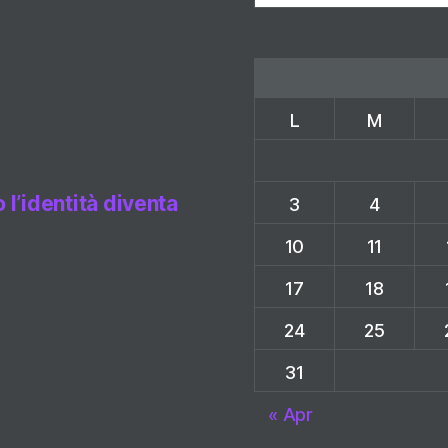
L
M
l’identità diventa
3
4
10
11
17
18
24
25
31
« Apr