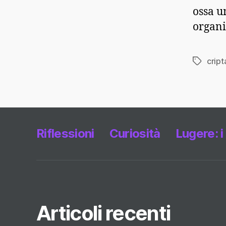
ossa u
organi
cript
Tag
Riflessioni
Curiosità
Lugere: i
Articoli recenti