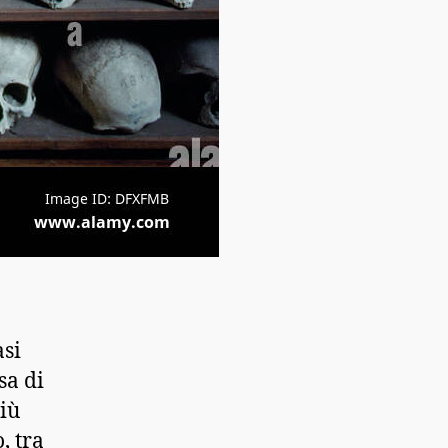
asi
sa di
iù
, tra