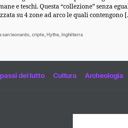
mane e teschi. Questa “collezione” senza egual
zzata su 4 zone ad arco le quali contengono 
a san leonardo
,
cripte
,
Hythe
,
Inghilterra
 passi del lutto
Cultura
Archeologia
Cerca