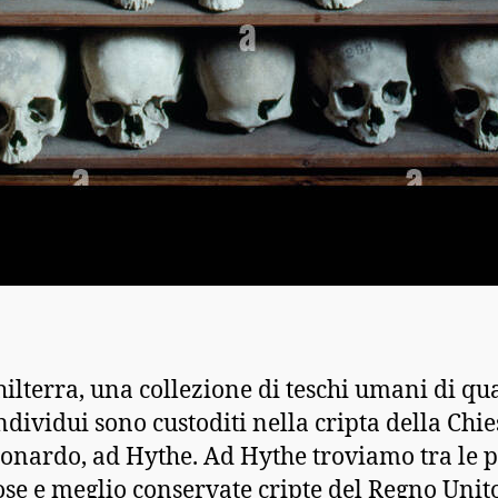
hilterra, una collezione di teschi umani di qu
ndividui sono custoditi nella cripta della Chie
onardo, ad Hythe. Ad Hythe troviamo tra le p
se e meglio conservate cripte del Regno Unito