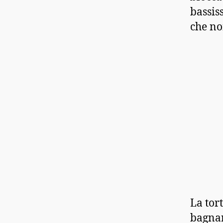
bassis
che no
La tor
bagnar