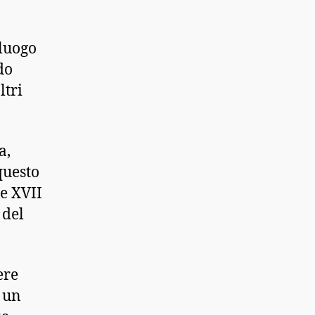
 luogo
do
ltri
a,
questo
 e XVII
 del
ere
e un