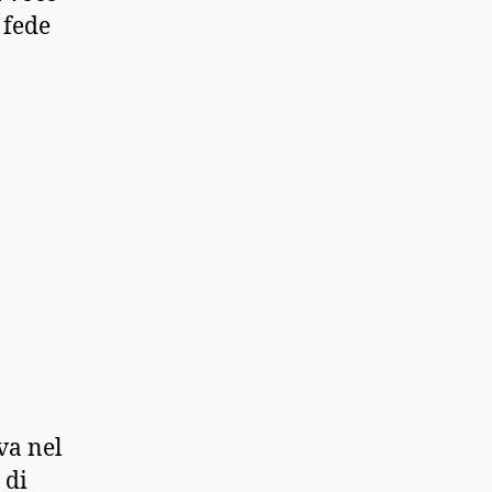
 fede
va nel
 di