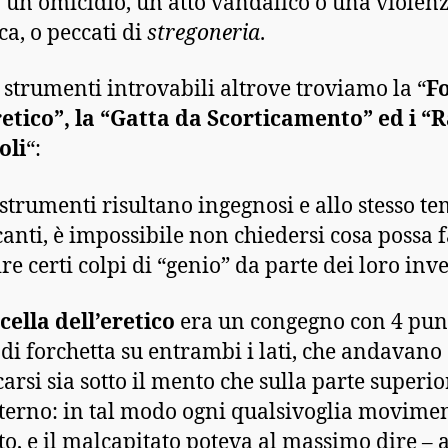
o un omicidio, un atto vandalico o una violen
ca, o peccati di
stregoneria
.
i strumenti introvabili altrove troviamo la “
Fo
retico”, la “Gatta da Scorticamento” ed i “
oli
“:
 strumenti risultano ingegnosi e allo stesso t
icanti, è impossibile non chiedersi cosa possa 
re certi colpi di “genio” da parte dei loro inv
cella dell’eretico
era un congegno con 4 punt
di forchetta su entrambi i lati, che andavano
carsi sia sotto il mento che sulla parte superio
sterno: in tal modo ogni qualsivoglia movime
to, e il malcapitato poteva al massimo dire – 