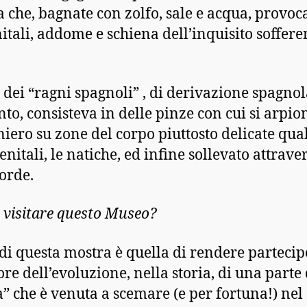
 che, bagnate con zolfo, sale e acqua, provo
nitali, addome e schiena dell’inquisito soffer
 dei “ragni spagnoli” , di derivazione spagnol
nto, consisteva in delle pinze con cui si arpio
niero su zone del corpo piuttosto delicate qual
enitali, le natiche, ed infine sollevato attrave
corde.
 visitare questo Museo?
e di questa mostra è quella di rendere partecipe
ore dell’evoluzione, nella storia, di una parte 
tà” che è venuta a scemare (e per fortuna!) nel