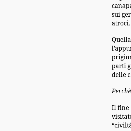
canapa
sui ge
atroci.
Quella
l’appu
prigio
parti g
delle 
Perchè
Il fin
visitat
“civil