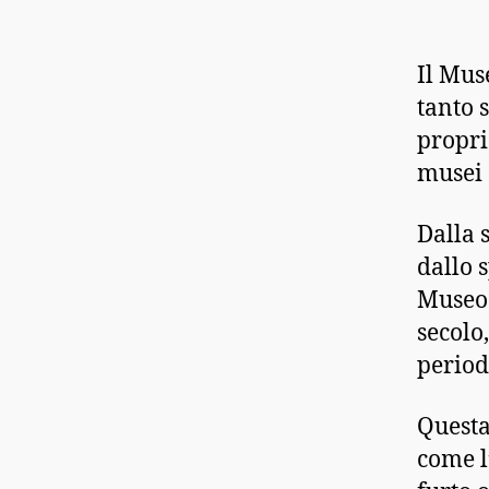
Il Mus
tanto 
propri
musei 
Dalla 
dallo 
Museo 
secolo
period
Questa
come l