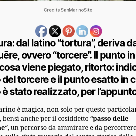
Credits SanMarinoSite
ra: dal latino “tortura”, deriva d
ēre, ovvero “torcere”. Il punto in
cosa viene piegato, ritorto: indi
o del torcere e il punto esatto in c
o è stato realizzato, per l’appunto
rino è magica, non solo per questo particola
 bensì anche per il cosiddetto “
passo delle
he
“, un percorso da ammirare e da percorrer