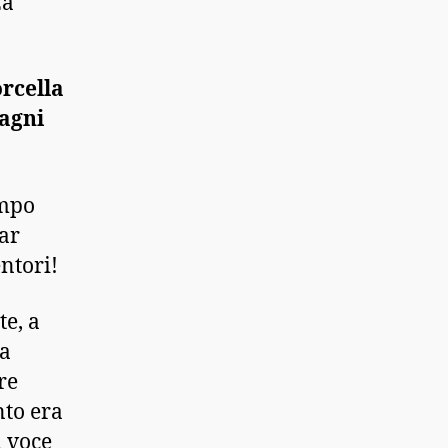
za
rcella
Ragni
empo
far
entori!
e, a
 a
re
nto era
a voce