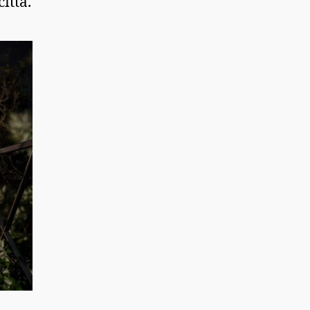
ittà.