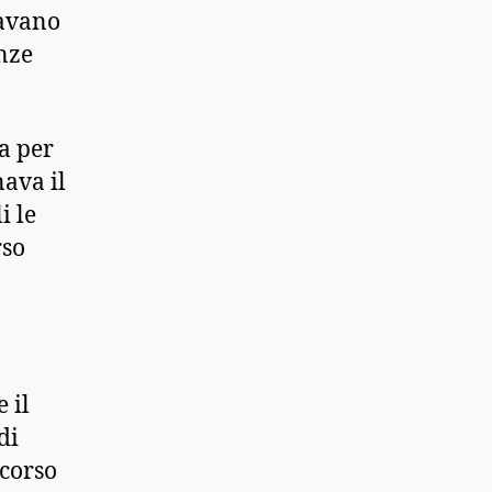
cavano
enze
a per
nava il
i le
rso
 il
di
 corso