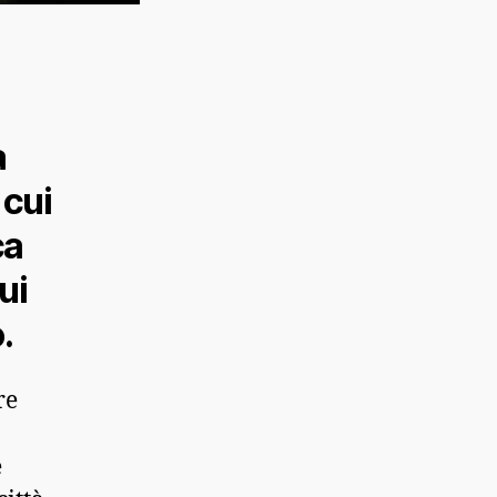
a
 cui
ca
ui
.
re
e