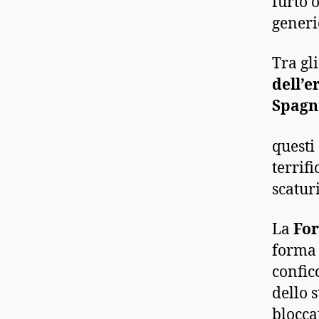
furto 
generi
Tra gl
dell’e
Spagn
questi
terrif
scaturi
La
For
forma 
confic
dello 
blocca