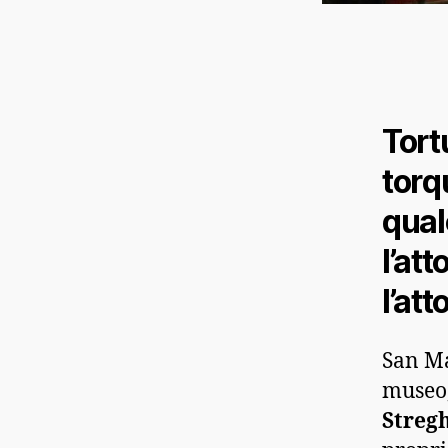
Tortu
torqu
qual
l’att
l’att
San Ma
museo,
Streg